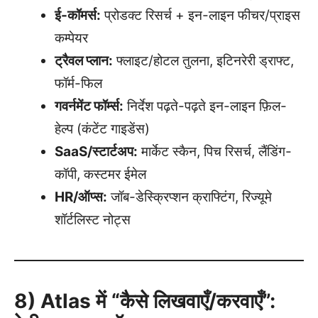
ई-कॉमर्स:
प्रोडक्ट रिसर्च + इन-लाइन फीचर/प्राइस
कम्पेयर
ट्रैवल प्लान:
फ्लाइट/होटल तुलना, इटिनरेरी ड्राफ्ट,
फॉर्म-फिल
गवर्नमेंट फॉर्म्स:
निर्देश पढ़ते-पढ़ते इन-लाइन फ़िल-
हेल्प (कंटेंट गाइडेंस)
SaaS/स्टार्टअप:
मार्केट स्कैन, पिच रिसर्च, लैंडिंग-
कॉपी, कस्टमर ईमेल
HR/ऑप्स:
जॉब-डेस्क्रिप्शन क्राफ्टिंग, रिज्यूमे
शॉर्टलिस्ट नोट्स
8) Atlas में “कैसे लिखवाएँ/करवाएँ”: