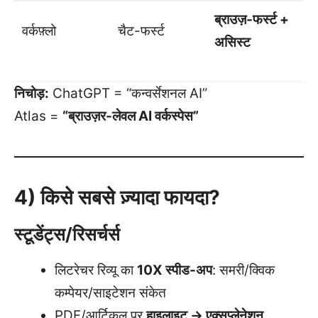
ब्राउज़-फर्स्ट +
वर्कफ़्लो
चैट-फर्स्ट
असिस्ट
निचोड़:
ChatGPT = “कन्वर्सेशनल AI”
Atlas =
“ब्राउज़र-लेवल AI वर्कस्पेस”
4) किसे सबसे ज़्यादा फायदा?
स्टूडेंट्स/रिसर्चर्स
लिटरेचर रिव्यू का
10X स्पीड-अप
: समरी/क्विक
कम्पेयर/साइटेशन संकेत
PDF/आर्टिकल पर
हाइलाइट → एक्सप्लेनेशन