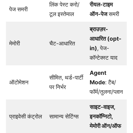
लिंक पेस्ट करो/
रीयल-टाइम
पेज समरी
टूल इस्तेमाल
ऑन-पेज
समरी
ब्राउज़र-
आधारित (opt-
मेमोरी
चैट-आधारित
in)
, पेज-
कॉन्टेक्स्ट याद
Agent
सीमित, थर्ड-पार्टी
ऑटोमेशन
Mode
: टैब/
पर निर्भर
फॉर्म/तुलना/प्लान
साइट-वाइज,
प्राइवेसी कंट्रोल
सामान्य सेटिंग्स
इनकॉग्निटो,
मेमोरी ऑन/ऑफ