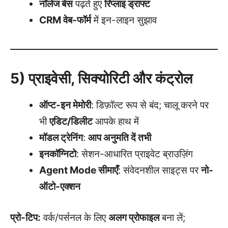
नॉलेज बेस
पढ़ते हुए
रिप्लाइ ड्राफ्ट
CRM वेब-फॉर्म
में इन-लाइन सुझाव
5) प्राइवेसी, सिक्योरिटी और कंट्रोल
ऑप्ट-इन मेमोरी
: डिफ़ॉल्ट रूप से बंद; चालू करने पर
भी
एडिट/डिलीट
आपके हाथ में
मॉडल ट्रेनिंग
:
आप अनुमति दें तभी
इनकॉग्निटो
: सेशन-आधारित प्राइवेट ब्राउज़िंग
Agent Mode सीमाएँ
: संवेदनशील साइट्स पर
नो-
ऑटो-एक्शन
प्रो-टिप:
वर्क/पर्सनल के लिए
अलग प्रोफाइल
बना लें;