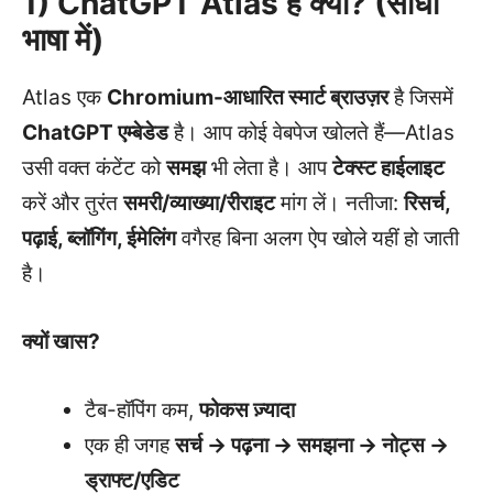
1) ChatGPT Atlas है क्या? (सीधी
भाषा में)
Atlas एक
Chromium-आधारित स्मार्ट ब्राउज़र
है जिसमें
ChatGPT एम्बेडेड
है। आप कोई वेबपेज खोलते हैं—Atlas
उसी वक्त कंटेंट को
समझ
भी लेता है। आप
टेक्स्ट हाईलाइट
करें और तुरंत
समरी/व्याख्या/रीराइट
मांग लें। नतीजा:
रिसर्च,
पढ़ाई, ब्लॉगिंग, ईमेलिंग
वगैरह बिना अलग ऐप खोले यहीं हो जाती
है।
क्यों खास?
टैब-हॉपिंग कम,
फोकस ज़्यादा
एक ही जगह
सर्च → पढ़ना → समझना → नोट्स →
ड्राफ्ट/एडिट