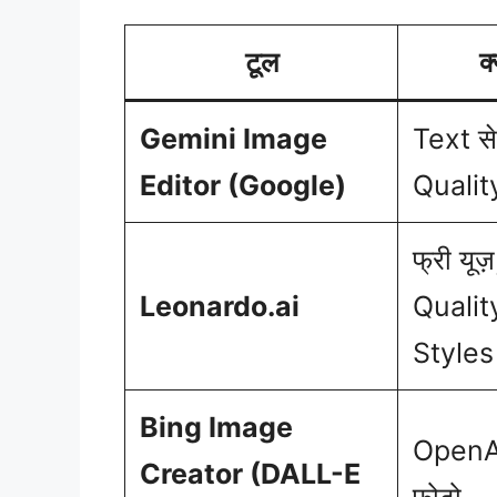
टूल
क
Gemini Image
Text स
Editor (Google)
Qualit
फ्री यू
Leonardo.ai
Qualit
Styles
Bing Image
OpenAI
Creator (DALL-E
फोटो