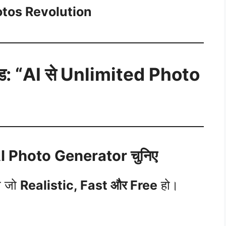
otos Revolution
: “AI से Unlimited Photo
I Photo Generator चुनिए
ा जो
Realistic, Fast और Free
हो।