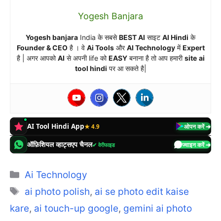
Yogesh Banjara
Yogesh banjara
India के सबसे
BEST AI
साइट
AI Hindi
के
Founder & CEO
है । वे
Ai Tools
और
AI Technology
में
Expert
है | अगर आपको
AI
से अपनी life को
EASY
बनाना है तो आप हमारी
site
ai
tool hindi
पर आ सकते है|
AI Tool Hindi App
★ 4.9
ओपन करें ➔
ऑफ़िशियल व्हाट्सएप चैनल
✔ वेरीफाइड
ज्वाइन करें ➔
Categories
Ai Technology
Tags
ai photo polish
,
ai se photo edit kaise
kare
,
ai touch-up google
,
gemini ai photo