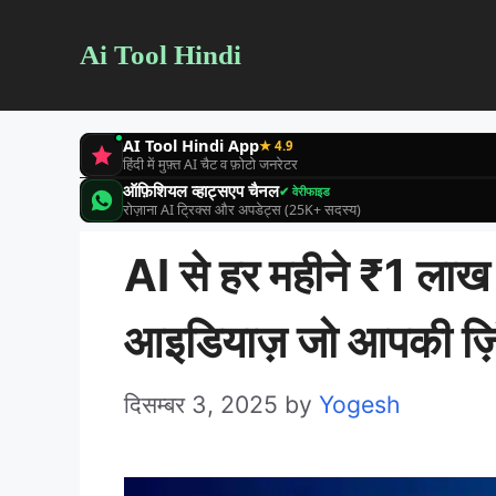
Skip
Ai Tool Hindi
to
content
AI Tool Hindi App
★ 4.9
हिंदी में मुफ़्त AI चैट व फ़ोटो जनरेटर
ऑफ़िशियल व्हाट्सएप चैनल
✔ वेरीफाइड
रोज़ाना AI ट्रिक्स और अपडेट्स (25K+ सदस्य)
AI से हर महीने ₹1 लाख
आइडियाज़ जो आपकी ज़िं
दिसम्बर 3, 2025
by
Yogesh