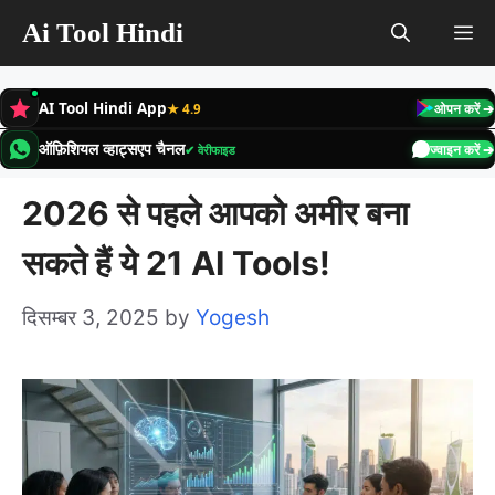
Skip
Ai Tool Hindi
M
to
content
AI Tool Hindi App
★ 4.9
ओपन करें ➔
ऑफ़िशियल व्हाट्सएप चैनल
✔ वेरीफाइड
ज्वाइन करें ➔
2026 से पहले आपको अमीर बना
सकते हैं ये 21 AI Tools!
दिसम्बर 3, 2025
by
Yogesh