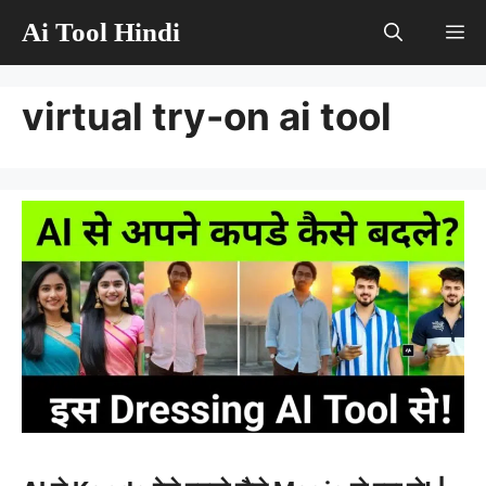
Skip
Ai Tool Hindi
M
to
content
virtual try-on ai tool