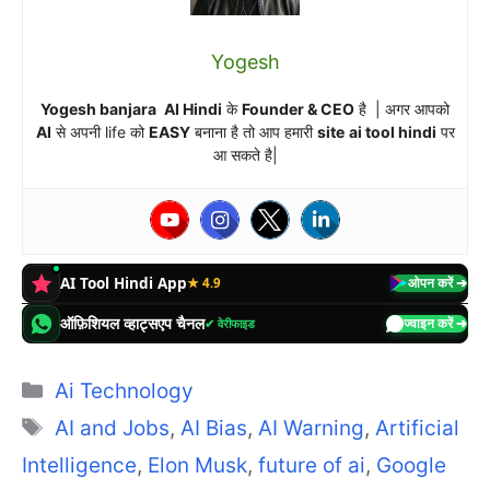
Yogesh
Yogesh banjara
AI Hindi
के
Founder & CEO
है | अगर आपको
AI
से अपनी life को
EASY
बनाना है तो आप हमारी
site
ai tool hindi
पर
आ सकते है|
AI Tool Hindi App
★ 4.9
ओपन करें ➔
ऑफ़िशियल व्हाट्सएप चैनल
✔ वेरीफाइड
ज्वाइन करें ➔
Categories
Ai Technology
Tags
AI and Jobs
,
AI Bias
,
AI Warning
,
Artificial
Intelligence
,
Elon Musk
,
future of ai
,
Google