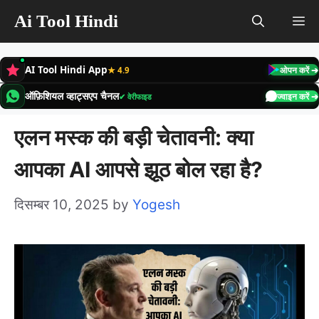
Skip
Ai Tool Hindi
M
to
content
AI Tool Hindi App
★ 4.9
ओपन करें ➔
ऑफ़िशियल व्हाट्सएप चैनल
✔ वेरीफाइड
ज्वाइन करें ➔
एलन मस्क की बड़ी चेतावनी: क्या
आपका AI आपसे झूठ बोल रहा है?
दिसम्बर 10, 2025
by
Yogesh