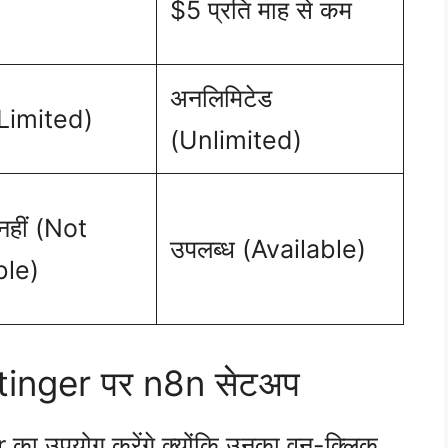
$5 प्रति माह से कम
अनलिमिटेड
(Limited)
(Unlimited)
नहीं (Not
उपलब्ध (Available)
ble)
ostinger पर n8n सेटअप
r का उपयोग करेंगे क्योंकि उनका वन-क्लिक