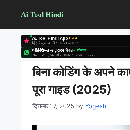
Skip
Ai Tool Hindi
to
content
AI Tool Hindi App
★ 4.9
हिंदी में मुफ़्त AI चैट व फ़ोटो जनरेटर
ऑफ़िशियल व्हाट्सएप चैनल
✔ वेरीफाइड
रोज़ाना AI ट्रिक्स और अपडेट्स (25K+ सदस्य)
बिना कोडिंग के अपने क
पूरा गाइड (2025)
दिसम्बर 17, 2025
by
Yogesh