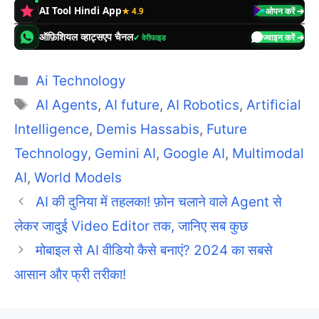
AI Tool Hindi App
★ 4.9
ओपन करें ➔
ऑफ़िशियल व्हाट्सएप चैनल
✔ वेरीफाइड
ज्वाइन करें ➔
Categories
Ai Technology
Tags
AI Agents
,
AI future
,
AI Robotics
,
Artificial
Intelligence
,
Demis Hassabis
,
Future
Technology
,
Gemini AI
,
Google AI
,
Multimodal
AI
,
World Models
AI की दुनिया में तहलका! फ़ोन चलाने वाले Agent से
लेकर जादुई Video Editor तक, जानिए सब कुछ
मोबाइल से AI वीडियो कैसे बनाएं? 2024 का सबसे
आसान और फ्री तरीका!