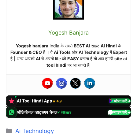
Yogesh Banjara
Yogesh banjara
India के सबसे
BEST AI
साइट
AI Hindi
के
Founder & CEO
है । वे
Ai Tools
और
AI Technology
में
Expert
है | अगर आपको
AI
से अपनी life को
EASY
बनाना है तो आप हमारी
site
ai
tool hindi
पर आ सकते है|
AI Tool Hindi App
★ 4.9
ओपन करें ➔
ऑफ़िशियल व्हाट्सएप चैनल
✔ वेरीफाइड
ज्वाइन करें ➔
Categories
Ai Technology