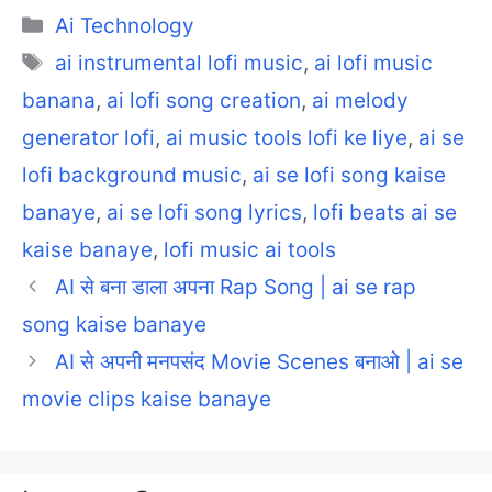
Categories
Ai Technology
Tags
ai instrumental lofi music
,
ai lofi music
banana
,
ai lofi song creation
,
ai melody
generator lofi
,
ai music tools lofi ke liye
,
ai se
lofi background music
,
ai se lofi song kaise
banaye
,
ai se lofi song lyrics
,
lofi beats ai se
kaise banaye
,
lofi music ai tools
AI से बना डाला अपना Rap Song | ai se rap
song kaise banaye
AI से अपनी मनपसंद Movie Scenes बनाओ | ai se
movie clips kaise banaye