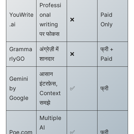
Professi
YouWrite
onal
Paid
❌
.ai
writing
Only
पर फोकस
Gramma
अंग्रेज़ी में
फ्री +
❌
rlyGO
शानदार
Paid
आसान
Gemini
इंटरफ़ेस,
by
✅
फ्री
Context
Google
समझे
Multiple
AI
Poe.com
✅
फ्री