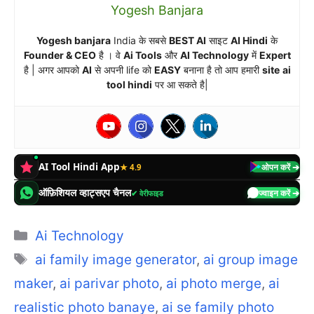
Yogesh Banjara
Yogesh banjara
India के सबसे
BEST AI
साइट
AI Hindi
के
Founder & CEO
है । वे
Ai Tools
और
AI Technology
में
Expert
है | अगर आपको
AI
से अपनी life को
EASY
बनाना है तो आप हमारी
site
ai
tool hindi
पर आ सकते है|
AI Tool Hindi App
★ 4.9
ओपन करें ➔
ऑफ़िशियल व्हाट्सएप चैनल
✔ वेरीफाइड
ज्वाइन करें ➔
Categories
Ai Technology
Tags
ai family image generator
,
ai group image
maker
,
ai parivar photo
,
ai photo merge
,
ai
realistic photo banaye
,
ai se family photo