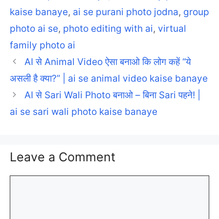
kaise banaye
,
ai se purani photo jodna
,
group
photo ai se
,
photo editing with ai
,
virtual
family photo ai
AI से Animal Video ऐसा बनाओ कि लोग कहें “ये
असली है क्या?” | ai se animal video kaise banaye
AI से Sari Wali Photo बनाओ – बिना Sari पहने! |
ai se sari wali photo kaise banaye
Leave a Comment
Comment