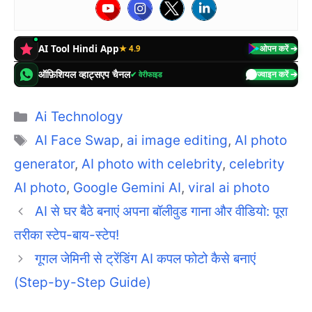
AI Tool Hindi App
★ 4.9
ओपन करें ➔
ऑफ़िशियल व्हाट्सएप चैनल
✔ वेरीफाइड
ज्वाइन करें ➔
Categories
Ai Technology
Tags
AI Face Swap
,
ai image editing
,
AI photo
generator
,
AI photo with celebrity
,
celebrity
AI photo
,
Google Gemini AI
,
viral ai photo
AI से घर बैठे बनाएं अपना बॉलीवुड गाना और वीडियो: पूरा
तरीका स्टेप-बाय-स्टेप!
गूगल जेमिनी से ट्रेंडिंग AI कपल फोटो कैसे बनाएं
(Step-by-Step Guide)