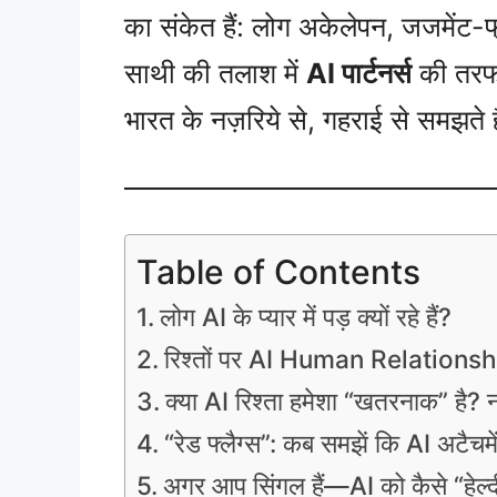
का संकेत हैं: लोग अकेलेपन, जजमेंट
साथी की तलाश में
AI पार्टनर्स
की तरफ ब
भारत के नज़रिये से, गहराई से समझते ह
Table of Contents
लोग AI के प्यार में पड़ क्यों रहे हैं?
रिश्तों पर AI Human Relationshi
क्या AI रिश्ता हमेशा “खतरनाक” है? नह
“रेड फ्लैग्स”: कब समझें कि AI अटैचम
अगर आप सिंगल हैं—AI को कैसे “हेल्दी