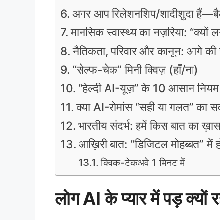
अगर आप रिलेशनशिप/शादीशुदा हैं—बैले
मानसिक स्वास्थ्य का नज़रिया: “क्यों
नैतिकता, परिवार और कानून: आगे की च
“सेल्फ-चेक” मिनी क्विज़ (हाँ/ना)
“हेल्दी AI-यूज़” के 10 आसान नियम
क्या AI-रोमांस “सही या गलत” का स
भारतीय संदर्भ: हमें किस बात का ख़ा
आख़िरी बात: “डिजिटल मोहब्बत” में ह
क्विक-टेकअवे 1 मिनट में
लोग AI के प्यार में पड़ क्यों रह