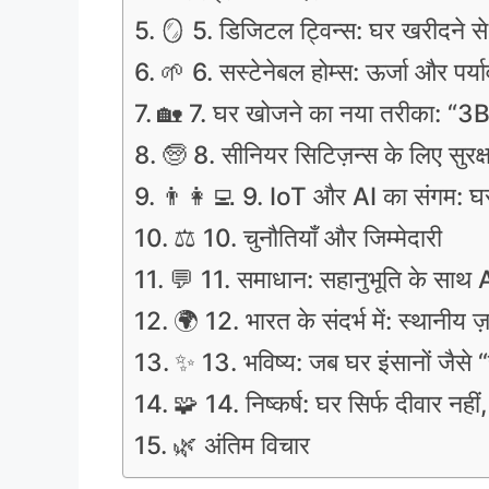
🪞 5. डिजिटल ट्विन्स: घर खरीदने स
🌱 6. सस्टेनेबल होम्स: ऊर्जा और पर्
🏡 7. घर खोजने का नया तरीका: “3
🧓 8. सीनियर सिटिज़न्स के लिए सुरक्
👨‍👩‍💻 9. IoT और AI का संगम: 
⚖️ 10. चुनौतियाँ और जिम्मेदारी
💬 11. समाधान: सहानुभूति के साथ A
🌍 12. भारत के संदर्भ में: स्थानीय
✨ 13. भविष्य: जब घर इंसानों जैसे “स
🧩 14. निष्कर्ष: घर सिर्फ दीवार नही
🌿 अंतिम विचार