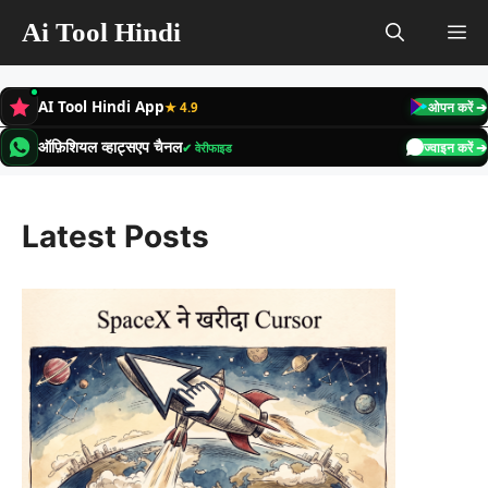
Skip
Ai Tool Hindi
M
to
content
AI Tool Hindi App
★ 4.9
ओपन करें ➔
ऑफ़िशियल व्हाट्सएप चैनल
✔ वेरीफाइड
ज्वाइन करें ➔
Latest Posts