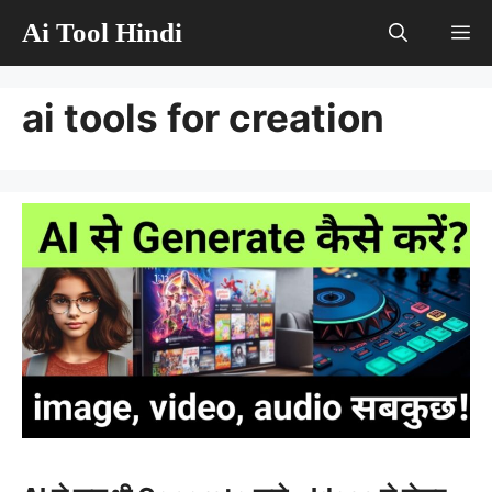
Skip
Ai Tool Hindi
M
to
content
ai tools for creation