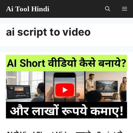
Skip
Ai Tool Hindi
M
to
content
ai script to video