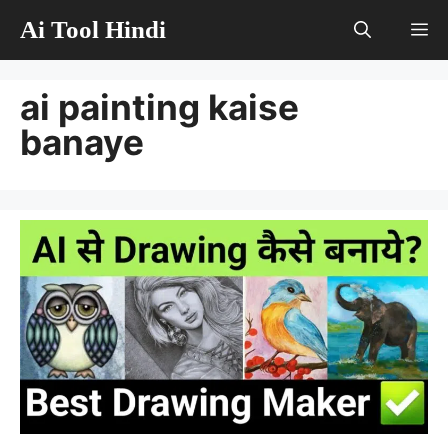
Skip
Ai Tool Hindi
M
to
content
ai painting kaise
banaye